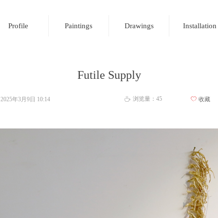
Profile
Paintings
Drawings
Installation
Futile Supply
浏览量：
45
2025年3月9日
10:14
ꄀ
收藏
ꄘ